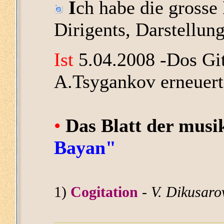
I
ch habe die grosse
Dirigents, Darstellung
Ist
5.04.2008 -Dos Git
A.Tsygankov erneuer
•
Das Blatt der musi
Bayan"
1)
Cogitation
-
V. Dikusaro