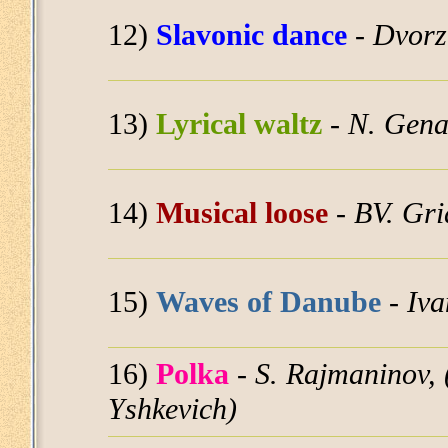
12)
Slavonic dance
-
Dvorz
13)
Lyrical waltz
-
N. Gena
14)
Musical loose
-
ВV. Gri
15)
Waves of Danube
-
Iva
16)
Polka
-
S. Rajmaninov, 
Yshkevich)