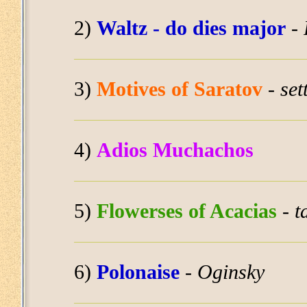
2)
Waltz - do dies major
-
3)
Motives of Saratov
-
set
4)
Adios Muchachos
5)
Flowerses of Acacias
-
t
6)
Polonaise
-
Oginsky