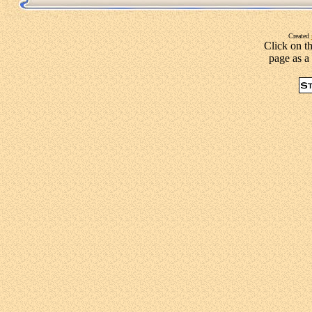
Created
Click on th
page as a