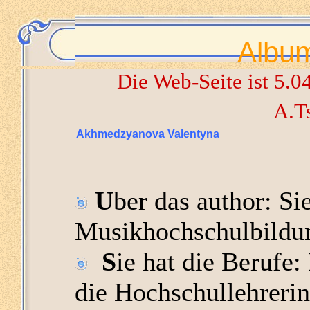
Album
Die Web-Seite ist 5.0
A.
Akhmedzyanova Valentyna
U
ber das author: Si
Musikhochschulbild
S
ie hat die Berufe
die Hochschullehrerin