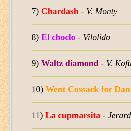
7)
Chardash
-
V. Monty
8)
El choclo
-
Vilolido
9)
Waltz diamond
-
V. Kof
10)
Went Cossack for Da
11)
La cupmarsita
-
Jerar