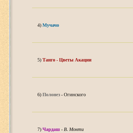
4)
Мучачо
5)
Танго - Цветы Акации
6)
Полонез
- Огинского
7)
Чардaш
-
В. Монти