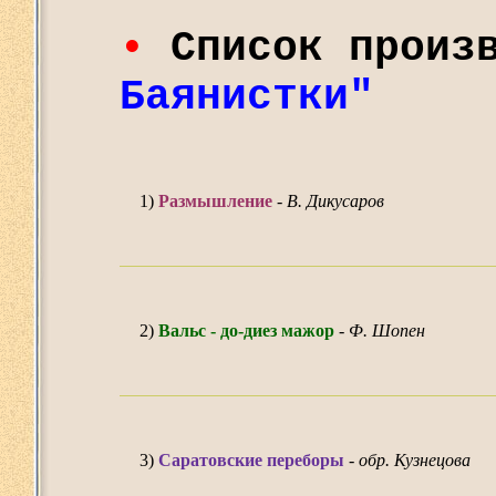
•
Список произ
Баянистки"
1)
Размышление
-
В. Дикусаров
2)
Вальс - до-диез мажор
-
Ф. Шопен
3)
Саратовские переборы
-
обр. Кузнецова