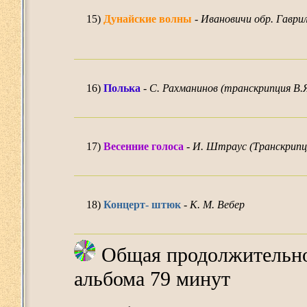
15)
Дунайские волны
-
Ивановичи обр. Гаври
16)
Полька
-
С. Рахманинов (транскрипция В.
17)
Весенние голоса
-
И. Штраус (Транскрипц
18)
Концерт- штюк
-
К. М. Вебер
Общая продолжительнос
альбома 79 минут