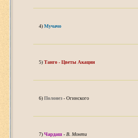
4)
Мучачо
5)
Танго - Цветы Акации
6)
Полонез
- Огинского
7)
Чардaш
-
В. Монти