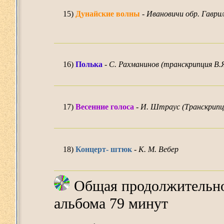
15)
Дунайские волны
-
Ивановичи обр. Гаври
16)
Полька
-
С. Рахманинов (транскрипция В.
17)
Весенние голоса
-
И. Штраус (Транскрипц
18)
Концерт- штюк
-
К. М. Вебер
Общая продолжительнос
альбома 79 минут