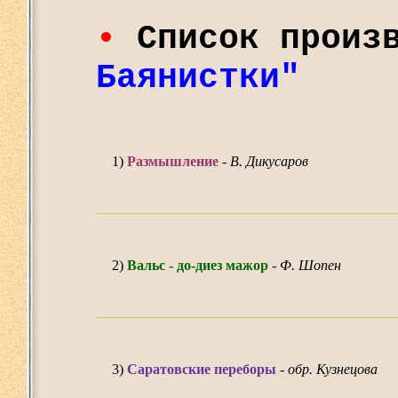
•
Список произ
Баянистки"
1)
Размышление
-
В. Дикусаров
2)
Вальс - до-диез мажор
-
Ф. Шопен
3)
Саратовские переборы
-
обр. Кузнецова